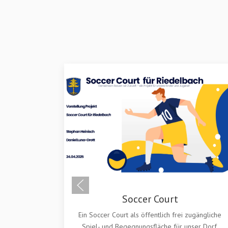
ugängliche
ser Dorf.